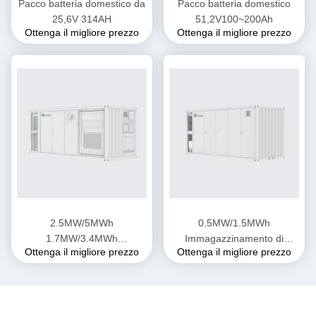
Pacco batteria domestico da
Pacco batteria domestico
25,6V 314AH
51,2V100~200Ah
Ottenga il migliore prezzo
Ottenga il migliore prezzo
2.5MW/5MWh
0.5MW/1.5MWh
1.7MW/3.4MWh
Immagazzinamento di
Ottenga il migliore prezzo
Ottenga il migliore prezzo
Immagazzinamento di
energia industriale e
energia industriale e
commerciale
commerciale