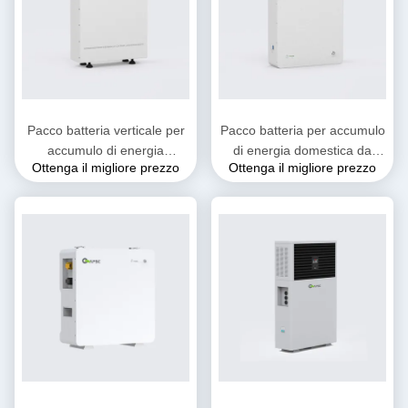
Pacco batteria verticale per
Pacco batteria per accumulo
accumulo di energia
di energia domestica da
Ottenga il migliore prezzo
Ottenga il migliore prezzo
domestica da 51,2V200Ah
parete 51,2V 72Ah