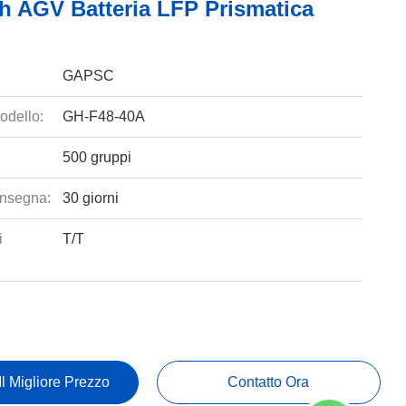
h AGV Batteria LFP Prismatica
GAPSC
odello:
GH-F48-40A
500 gruppi
nsegna:
30 giorni
i
T/T
Il Migliore Prezzo
Contatto Ora