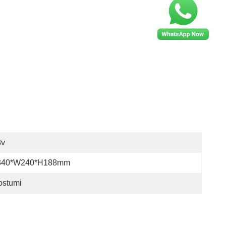
8v
340*W240*H188mm
ostumi